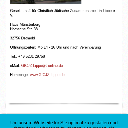
Gesellschaft für Christlich-Jüdische Zusammenarbeit in Lippe e.
V.
Haus Münsterberg
Hornsche Str. 38
32756 Detmold
Öffnungszeiten: Mo 14 - 16 Uhr und nach Vereinbarung
Tel.: +49 5231 29758
eMail:
GfCJZ-Lippe@t-online.de
Homepage:
www.GfCJZ-Lippe.de
↑↑↑
COPYRIGHT
Um unsere Webseite für Sie optimal zu gestalten und
©
Gesellschaft für Christlich-Jüdische Zusammenarbeit in