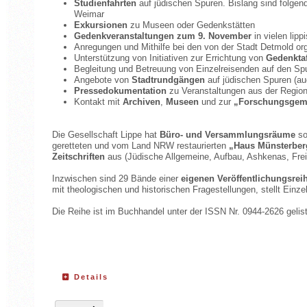
Studienfahrten
auf jüdischen Spuren. Bislang sind folgend
Weimar
Exkursionen
zu Museen oder Gedenkstätten
Gedenkveranstaltungen zum 9. November
in vielen li
Anregungen und Mithilfe bei den von der Stadt Detmold or
Unterstützung von Initiativen zur Errichtung von
Gedenkta
Begleitung und Betreuung von Einzelreisenden auf den Spu
Angebote von
Stadtrundgängen
auf jüdischen Spuren (au
Pressedokumentation
zu Veranstaltungen aus der Regio
Kontakt mit
Archiven
,
Museen
und zur
„Forschungsgemei
Die Gesellschaft Lippe hat
Büro- und Versammlungsräume
so
geretteten und vom Land NRW restaurierten
„Haus Münsterber
Zeitschriften
aus (Jüdische Allgemeine, Aufbau, Ashkenas, Frei
Inzwischen sind 29 Bände einer
eigenen Veröffentlichungsrei
mit theologischen und historischen Fragestellungen, stellt Einz
Die Reihe ist im Buchhandel unter der ISSN Nr. 0944-2626 gelist
Details