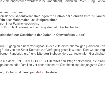
e Ziele angesteuert worden: Israel (mehrfach), Jordanien, Polen, Prag, Londo
ppischen Kommunen
ganisierten
Gedenkveranstaltungen mit Detmolder Schulen zum 27.Janua
feln
oder
Mahnmalen
und
Stolpersteinen
ren ihrer Familiengeschichte
ch für Schulklassen) und zur Biografie Felix Fechenbachs.
n
nschaft zur Geschichte der Juden in Ostwestfalen-Lippe“
wie Zugang zu einem Vortragsaal in der Villa eines ehemaligen jüdischen Fabr
g“
, die von der Stadt Detmold zur Verfügung gestellt wurden. Dort werden
re
burger Rundbrief, u.a.) und
Literatur
insbesondere zur regionalen Geschichte
he
mit dem Titel
„PANU – DERECH Bereitet den Weg“
entstanden, die einzu
elpersonen oder Familien vor oder erinnert an Geschehnisse der jüngsten Ges
et, Bücher sind direkt per
Mail
zu bestellen.