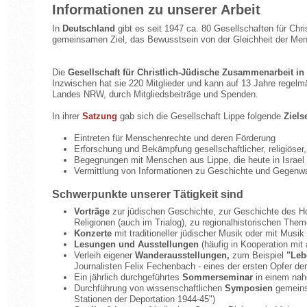
Informationen zu unserer Arbeit
In
Deutschland
gibt es seit 1947 ca. 80 Gesellschaften für Ch
gemeinsamen Ziel, das Bewusstsein von der Gleichheit der Men
Die
Gesellschaft für Christlich-Jüdische Zusammenarbeit in
Inzwischen hat sie 220 Mitglieder und kann auf 13 Jahre regelm
Landes NRW, durch Mitgliedsbeiträge und Spenden.
In ihrer
Satzung
gab sich die Gesellschaft Lippe folgende
Ziels
Eintreten für Menschenrechte und deren Förderung
Erforschung und Bekämpfung gesellschaftlicher, religiöser, 
Begegnungen mit Menschen aus Lippe, die heute in Israel
Vermittlung von Informationen zu Geschichte und Gegenw
Schwerpunkte unserer Tätigkeit sind
Vorträge
zur jüdischen Geschichte, zur Geschichte des H
Religionen (auch im Trialog), zu regionalhistorischen The
Konzerte
mit traditioneller jüdischer Musik oder mit Mus
Lesungen und Ausstellungen
(häufig in Kooperation mit 
Verleih eigener
Wanderausstellungen,
zum Beispiel
"Leb
Journalisten Felix Fechenbach - eines der ersten Opfer der 
Ein jährlich durchgeführtes
Sommerseminar
in einem nah
Durchführung von wissenschaftlichen
Symposien
gemeinsa
Stationen der Deportation 1944-45")