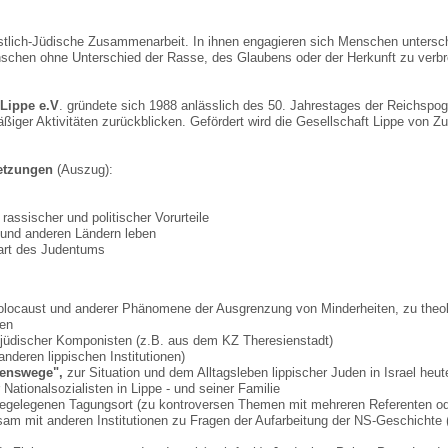
ristlich-Jüdische Zusammenarbeit. In ihnen engagieren sich Menschen unters
schen ohne Unterschied der Rasse, des Glaubens oder der Herkunft zu verbr
 Lippe e.V
. gründete sich 1988 anlässlich des 50. Jahrestages der Reichspog
äßiger Aktivitäten zurückblicken. Gefördert wird die Gesellschaft Lippe von 
etzungen
(Auszug):
rassischer und politischer Vorurteile
 und anderen Ländern leben
art des Judentums
olocaust und anderer Phänomene der Ausgrenzung von Minderheiten, zu the
men
ik jüdischer Komponisten (z.B. aus dem KZ Theresienstadt)
anderen lippischen Institutionen)
enswege",
zur Situation und dem Alltagsleben lippischer Juden in Israel heu
Nationalsozialisten in Lippe - und seiner Familie
egelegenen Tagungsort (zu kontroversen Themen mit mehreren Referenten oder
m mit anderen Institutionen zu Fragen der Aufarbeitung der NS-Geschichte (