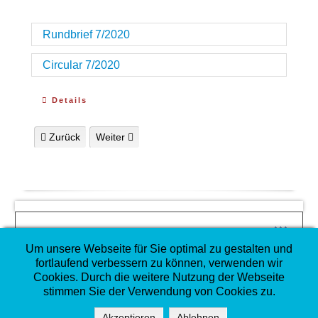
Rundbrief 7/2020
Circular 7/2020
Details
Vorheriger Beitrag: Rundbrief 1/2021
Nächster Beitrag: Rundbrief 6/2020
Zurück
Weiter
↑↑↑
COPYRIGHT
Um unsere Webseite für Sie optimal zu gestalten und
©
Gesellschaft für Christlich-Jüdische Zusammenarbeit in
fortlaufend verbessern zu können, verwenden wir
Lippe e. V.
Cookies. Durch die weitere Nutzung der Webseite
Mitglied im
Deutscher Koordinierungsrat der
stimmen Sie der Verwendung von Cookies zu.
Gesellschaften für Christlich-Jüdische Zusammenarbeit
(DKR)
Akzeptieren
Ablehnen