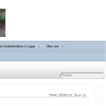
d Gedenkstätten in Lippe
Über uns
Suchen
...
"PANU DERECH", Band 13