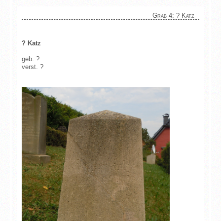
Grab 4: ? Katz
? Katz
geb. ?
verst. ?