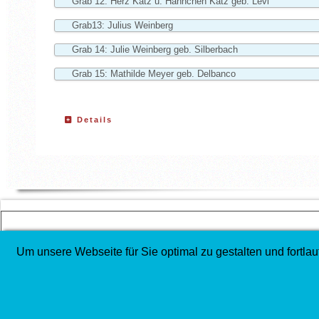
Grab 12: Herz Katz u. Hannchen Katz geb. Levi
Grab13: Julius Weinberg
Grab 14: Julie Weinberg geb. Silberbach
Grab 15: Mathilde Meyer geb. Delbanco
Details
COPYRIGHT
Um unsere Webseite für Sie optimal zu gestalten und fort
©
Gesellschaft für Christlich-Jüdische Zusammenarbeit in Lippe e. V
Mitglied im
Deutscher Koordinierungsrat der Gesellschaften für Chr
Impressum, Datenschutz