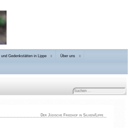
und Gedenkstätten in Lippe
Über uns
Suchen
...
Der Jüdische Friedhof in Silixen/Lippe